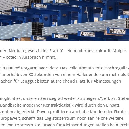
 den Neubau gesetzt, der Start für ein modernes, zukunftsfähiges
h Fixotec in Anspruch nimmt.
nd 4.000 m² Kragarmlager Platz. Das vollautomatisierte Hochregalla
r innerhalb von 30 Sekunden von einem Hallenende zum mehr als 
flächen für Langgut bieten ausreichend Platz für Abmessungen
glicht es, unseren Servicegrad weiter zu steigern.“, erklärt Stefa
 Bandbreite moderner Kontraktlogistik wird durch den Einsatz
zepten abgedeckt. Davon profitieren auch die Kunden der Fixotec.
uropaweit, schafft das Logistikzentrum noch zahlreiche weitere
rten von Expresszustellungen für Kleinsendungen stellen kein Pro