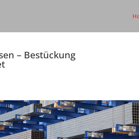
H
sen – Bestückung
et