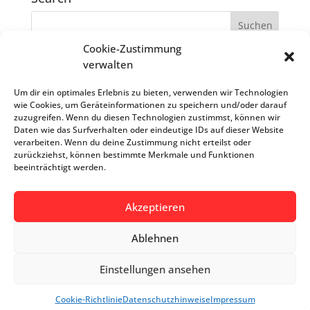
Cookie-Zustimmung
Recent Posts
verwalten
Virtual Reality mit Fixotec
Um dir ein optimales Erlebnis zu bieten, verwenden wir Technologien
wie Cookies, um Geräteinformationen zu speichern und/oder darauf
Testphase abgeschlossen – Bestückung
zuzugreifen. Wenn du diesen Technologien zustimmst, können wir
Logistikzentrum startet
Daten wie das Surfverhalten oder eindeutige IDs auf dieser Website
verarbeiten. Wenn du deine Zustimmung nicht erteilst oder
zurückziehst, können bestimmte Merkmale und Funktionen
Archives
beeinträchtigt werden.
Juli 2017
Juni 2017
Akzeptieren
Ablehnen
-->
Einstellungen ansehen
© 2000 - 2026
Impressum
Datenschutzhinweise
AGBs
Cookie-Richtlinie
Datenschutzhinweise
Impressum